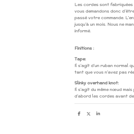
Les cordes sont fabriquées
vous demandons donc d'être 
passé votre commande. L'env
jusqu'à un mois. Nous ne ma
informé.
Finitions :
Tape:
Il s'agit d'un ruban normal qu
tant que vous n'avez pas réal
Slinky overhand knot:
Il s'agit du même nœud mais 
d'abord les cordes avant de
S
S
S
h
h
h
a
a
a
r
r
r
e
e
e