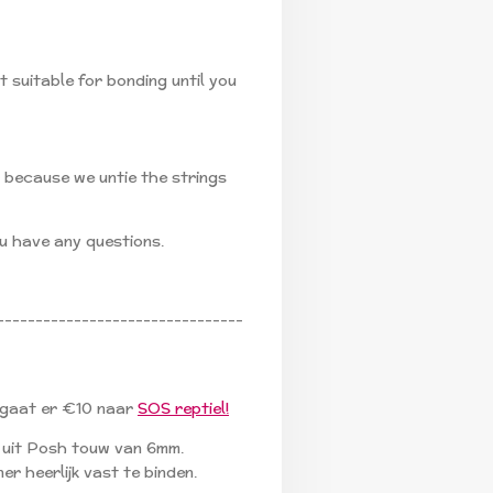
t suitable for bonding until you
because we untie the strings
ou have any questions.
--------------------------------
 gaat er €10 naar
SOS reptiel!
 uit Posh touw van 6mm.
er heerlijk vast te binden.