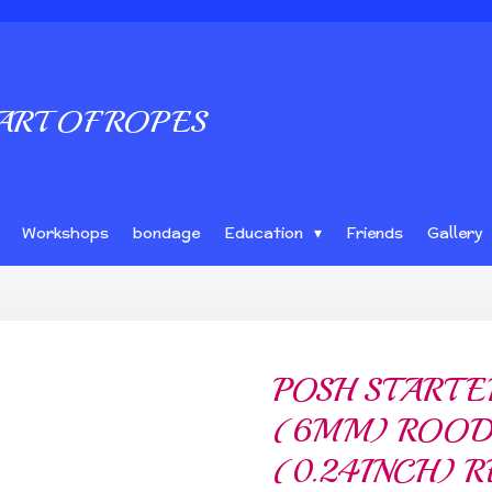
ART OF ROPES
Workshops
bondage
Education
Friends
Gallery
POSH STARTE
(6MM) ROOD 
(0.24INCH) 