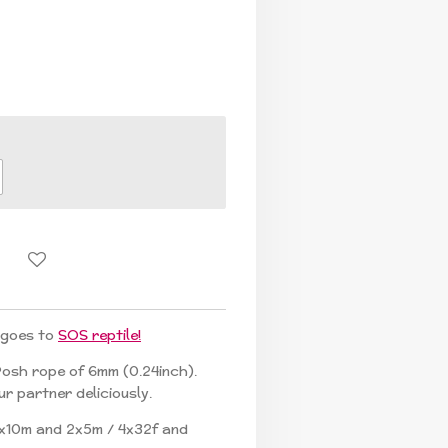
 goes to
SOS reptile!
Posh rope of 6mm (0.24inch).
ur partner deliciously.
4x10m and 2x5m / 4x32f and