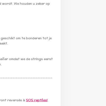
d wordt. We houden u zeker op
t geschikt om te bonderen tot je
aakt.
aller omdat we de strings eerst
.
--------------------------------
ront reversés à
SOS reptiles!