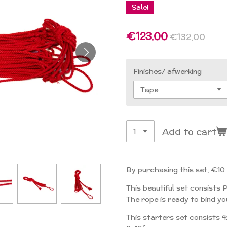
Sale!
€123.00
€132.00
Finishes/ afwerking
Add to cart
By purchasing this set, €10
This beautiful set consists 
The rope is ready to bind yo
This starters set consists 