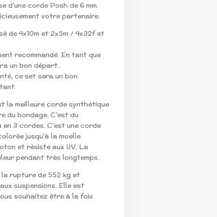
se d'une corde Posh de 6 mm.
licieusement votre partenaire.
sé de 4x10m et 2x5m / 4x32f et
ement recommandé. En tant que
ra un bon départ.
nté, ce set sera un bon
tant.
st la meilleure corde synthétique
re du bondage. C'est du
tu en 3 cordes. C'est une corde
colorée jusqu'à la moelle.
coton et résiste aux UV. La
leur pendant très longtemps.
 la rupture de 552 kg et
aux suspensions. Elle est
us souhaitez être à la fois