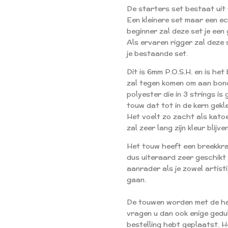
De starters set bestaat uit
Een kleinere set maar een e
beginner zal deze set je een
Als ervaren rigger zal deze 
je bestaande set.
Dit is 6mm P.O.S.H. en is he
zal tegen komen om aan bon
polyester die in 3 strings is
touw dat tot in de kern gekle
Het voelt zo zacht als kato
zal zeer lang zijn kleur blijv
Het touw heeft een breekkra
dus uiteraard zeer geschikt
aanrader als je zowel artisti
gaan.
De touwen worden met de ha
vragen u dan ook enige gedu
bestelling hebt geplaatst. 