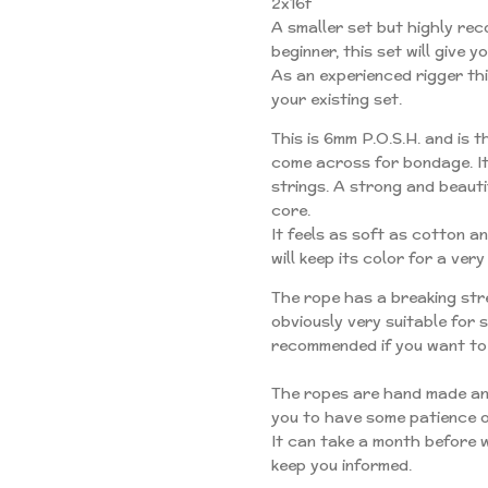
2x16f
A smaller set but highly re
beginner, this set will give y
As an experienced rigger this
your existing set.
This is 6mm P.O.S.H. and is t
come across for bondage. It
strings. A strong and beauti
core.
It feels as soft as cotton a
will keep its color for a very
The rope has a breaking stre
obviously very suitable for 
recommended if you want to 
The ropes are hand made and
you to have some patience o
It can take a month before w
keep you informed.