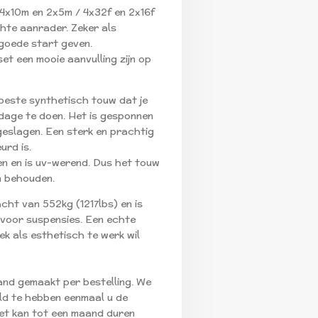
 4x10m en 2x5m / 4x32f en 2x16f
chte aanrader. Zeker als
 goede start geven.
set een mooie aanvulling zijn op
t beste synthetisch touw dat je
dage te doen. Het is gesponnen
 geslagen. Een sterk en prachtig
urd is.
en en is uv-werend. Dus het touw
en behouden.
cht van 552kg (1217lbs) en is
 voor suspensies. Een echte
ek als esthetisch te werk wil
nd gemaakt per bestelling. We
ld te hebben eenmaal u de
Het kan tot een maand duren