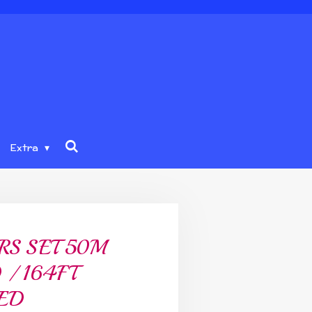
Extra
RS SET 50M
/ 164FT
RED