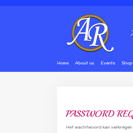
Skip
to
main
content
Home
About us
Events
Shop
PASSWORD RE
Het wachtwoord kan verkregen w