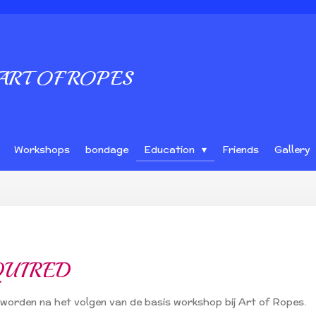
ART OF ROPES
Workshops
bondage
Education
Friends
Gallery
QUIRED
orden na het volgen van de basis workshop bij Art of Ropes.