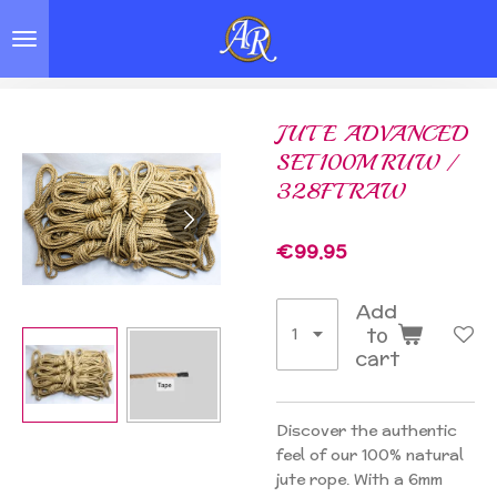
Skip
to
main
content
JUTE ADVANCED
SET 100M RUW /
328FT RAW
€99.95
Add
to
cart
Discover the authentic
feel of our 100% natural
jute rope. With a 6mm