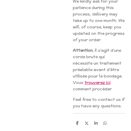
We kindly ask for your
patience during this
process; delivery may
take up to one month. We
will, of course, keep you
updated on the progress
of your order.
Attention
, il s'agit d'une
corde brute qui
nécessite un traitement
préalable avant d'être
utilisée pour le bondage.
Vous
trouverez ici
comment procéder.
Feel free to contact us if
you have any questions.
S
S
S
S
h
h
h
h