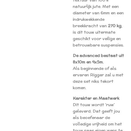
textuur van 100%
natuurlijk jute. Met een
diameter van 6mm en een
indrukwekkende
breekkracht van
270 kg
,
is dit touw uitermate
geschikt voor veilige en
betrouwbare suspensies.
De advanced bestaat uit
8x10m en 4x5m.
Als beginnende of als
ervaren Rigger zal u met
deze set niks tekort
komen.
Karakter en Maatwerk
Dit touw wordt 'ruw'
geleverd. Dat geeft jou
als beoefenaar de
volledige vrijheid om het
touw naar eigen wens te