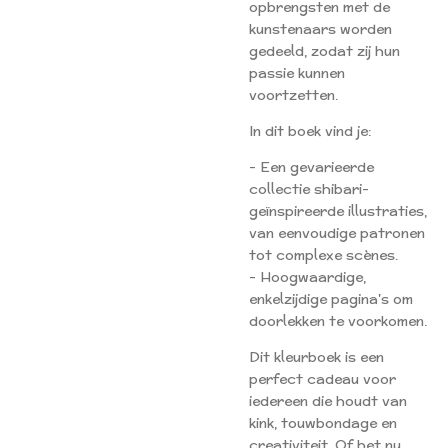
opbrengsten met de
kunstenaars worden
gedeeld, zodat zij hun
passie kunnen
voortzetten.
In dit boek vind je:
- Een gevarieerde
collectie shibari-
geïnspireerde illustraties,
van eenvoudige patronen
tot complexe scènes.
- Hoogwaardige,
enkelzijdige pagina's om
doorlekken te voorkomen.
Dit kleurboek is een
perfect cadeau voor
iedereen die houdt van
kink, touwbondage en
creativiteit. Of het nu