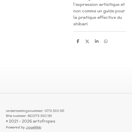
l'expression artistique et
non comme un guide pour
la pratique effective du
shibari.
S
S
S
S
h
h
h
h
a
a
a
a
r
r
r
r
e
e
e
e
ondernemingsnummer: 0773.530.161
Btw nummer: BE0773.530.161
© 2021 - 2026 artofropes
Powered by
JouwWeb