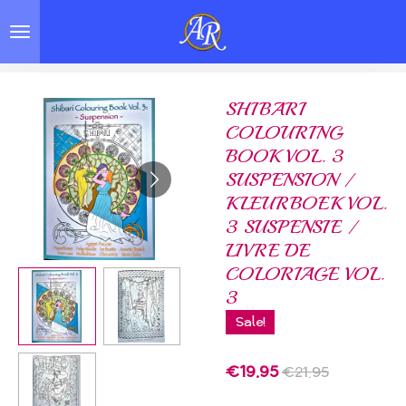
Skip
to
main
content
SHIBARI
COLOURING
BOOK VOL. 3
SUSPENSION /
KLEURBOEK VOL.
3 SUSPENSIE /
LIVRE DE
COLORIAGE VOL.
3
Sale!
€19.95
€21.95