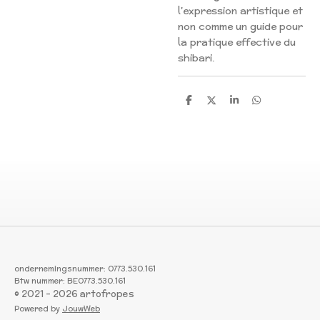
l'expression artistique et
non comme un guide pour
la pratique effective du
shibari.
S
S
S
S
h
h
h
h
a
a
a
a
r
r
r
r
e
e
e
e
ondernemingsnummer: 0773.530.161
Btw nummer: BE0773.530.161
© 2021 - 2026 artofropes
Powered by
JouwWeb