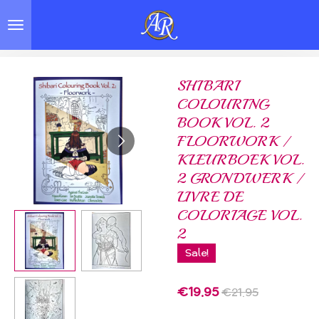
Skip
to
main
content
SHIBARI
COLOURING
BOOK VOL. 2
FLOORWORK /
KLEURBOEK VOL.
2 GRONDWERK /
LIVRE DE
COLORIAGE VOL.
2
Sale!
€19.95
€21.95