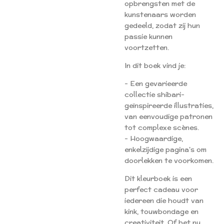
opbrengsten met de
kunstenaars worden
gedeeld, zodat zij hun
passie kunnen
voortzetten.
In dit boek vind je:
- Een gevarieerde
collectie shibari-
geïnspireerde illustraties,
van eenvoudige patronen
tot complexe scènes.
- Hoogwaardige,
enkelzijdige pagina's om
doorlekken te voorkomen.
Dit kleurboek is een
perfect cadeau voor
iedereen die houdt van
kink, touwbondage en
creativiteit. Of het nu