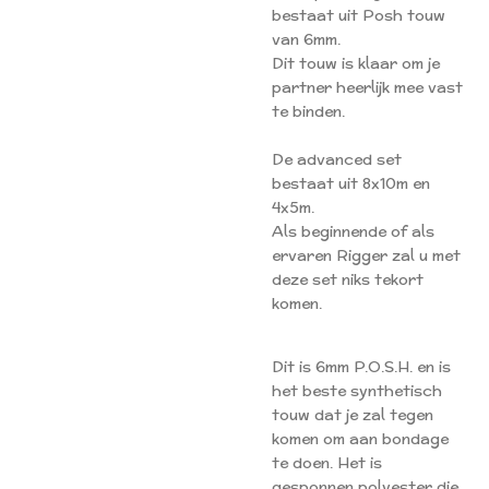
bestaat uit Posh touw
van 6mm.
Dit touw is klaar om je
partner heerlijk mee vast
te binden.
De advanced set
bestaat uit 8x10m en
4x5m.
Als beginnende of als
ervaren Rigger zal u met
deze set niks tekort
komen.
Dit is 6mm P.O.S.H. en is
het beste synthetisch
touw dat je zal tegen
komen om aan bondage
te doen. Het is
gesponnen polyester die