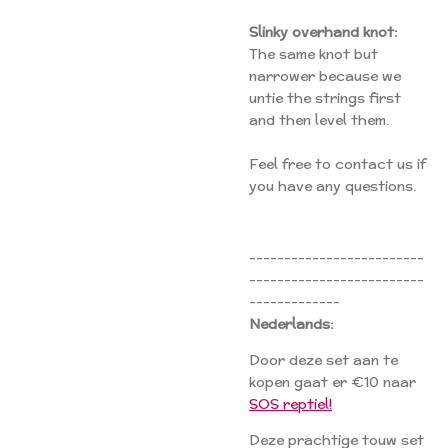
Slinky overhand knot:
The same knot but
narrower because we
untie the strings first
and then level them.
Feel free to contact us if
you have any questions.
-------------------------
-------------------------
-------------
Nederlands:
Door deze set aan te
kopen gaat er €10 naar
SOS reptiel!
Deze prachtige touw set