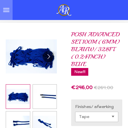
Skip
to
main
content
POSH ADVANCED
SET 100M (6MM)
BLAUW/ 328FT
(0.24INCH)
BLUE
New!!!
€246.00
€264.00
Finishes/ afwerking