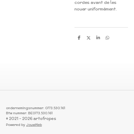
cordes avant de les
nouer uniformément.
S
S
S
S
h
h
h
h
a
a
a
a
r
r
r
r
e
e
e
e
ondernemingsnummer: 0773.530.161
Btw nummer: BE0773.530.161
© 2021 - 2026 artofropes
Powered by
JouwWeb