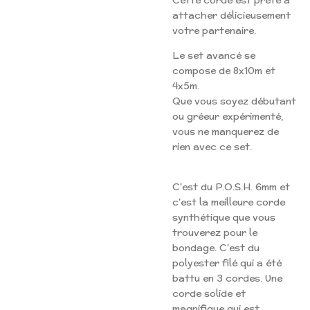
Cette corde est prête à
attacher délicieusement
votre partenaire.
Le set avancé se
compose de 8x10m et
4x5m.
Que vous soyez débutant
ou gréeur expérimenté,
vous ne manquerez de
rien avec ce set.
C'est du P.O.S.H. 6mm et
c'est la meilleure corde
synthétique que vous
trouverez pour le
bondage. C'est du
polyester filé qui a été
battu en 3 cordes. Une
corde solide et
magnifique qui est