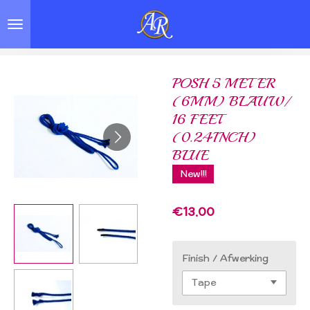
Skip
to
main
content
POSH 5 METER
(6MM) BLAUW/
16 FEET
(0.24INCH)
BLUE
New!!!
€13.00
Finish / Afwerking