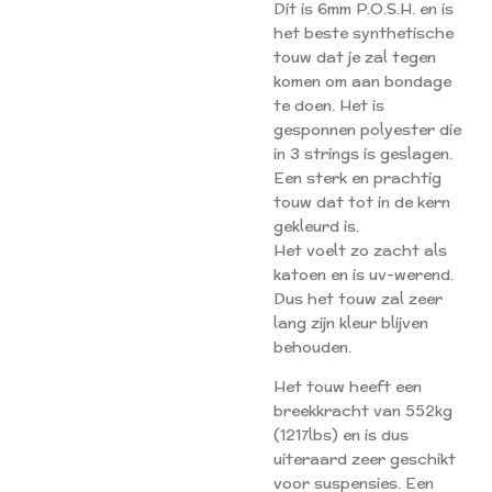
Dit is 6mm P.O.S.H. en is
het beste synthetische
touw dat je zal tegen
komen om aan bondage
te doen. Het is
gesponnen polyester die
in 3 strings is geslagen.
Een sterk en prachtig
touw dat tot in de kern
gekleurd is.
Het voelt zo zacht als
katoen en is uv-werend.
Dus het touw zal zeer
lang zijn kleur blijven
behouden.
Het touw heeft een
breekkracht van 552kg
(1217lbs) en is dus
uiteraard zeer geschikt
voor suspensies. Een