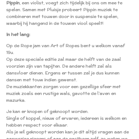
Pippin
, een violist, voegt zich tijdelijk bij ons om mee te
spelen. Samen met Pluisje probeert Pippin muziek te
combineren met touwen door in suspensie te spelen,
waarbij hij hangend in de touwen viool speelt!
In het lang:
Op de Rope jam van Art of Ropes bent u welkom vanaf
19u.
Op deze speciale editie zal maar de helft van de zaal
voorzien zijn van tapijten. De andere helft zal als
dansvloer dienen. Ergens er tussen zal je dus kunnen
dansen met touw indien gewenst.
De muziekkanten zorgen voor een gezellige sfeer met
muziek zoals een rustige wals, gavotte de l'aven en
mazurka.
Je kan er knopen of geknoopt worden.
Single of koppel, nieuw of ervaren, iedereen is welkom en
hebben respect voor elkaar.
Als je wil geknoopt worden kan je dit altijd vragen aan de
aanwezige riggers of aan de gastheer zelf, zo weten we