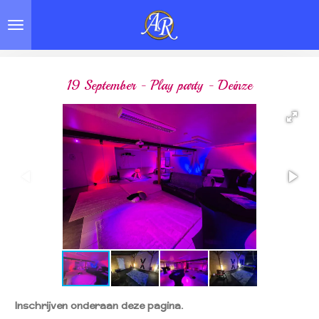
Skip
to
main
content
19 September - Play party - Deinze
Inschrijven onderaan deze pagina.